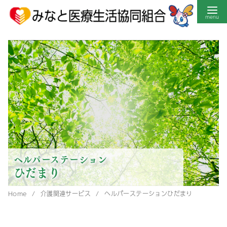
コ
ン
テ
ン
ツ
へ
移
動
ヘルパーステーション
ひだまり
Home
介護関連サービス
ヘルパーステーションひだまり