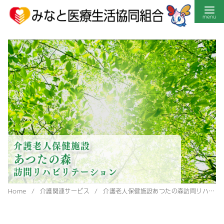
コ
ン
テ
ン
ツ
へ
移
動
介護老人保健施設
あつたの森
訪問リハビリテーション
Home
介護関連サービス
介護老人保健施設あつたの森訪問リハビリテーション